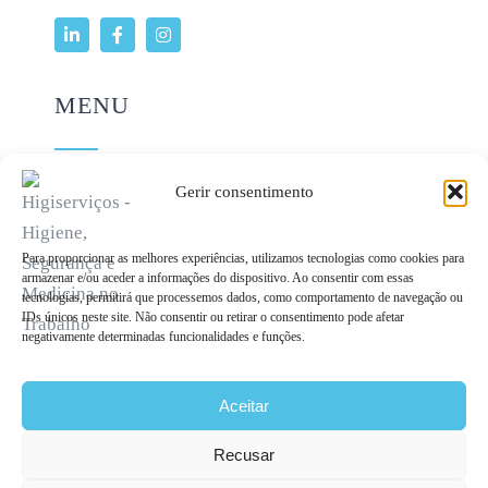
MENU
Gerir consentimento
Serviços
Legislacao
Para proporcionar as melhores experiências, utilizamos tecnologias como cookies para
armazenar e/ou aceder a informações do dispositivo. Ao consentir com essas
Política de Privacidade
tecnologias, permitirá que processemos dados, como comportamento de navegação ou
IDs únicos neste site. Não consentir ou retirar o consentimento pode afetar
Litígios de Consumo
negativamente determinadas funcionalidades e funções.
Livro de Reclamações
Aceitar
Recusar