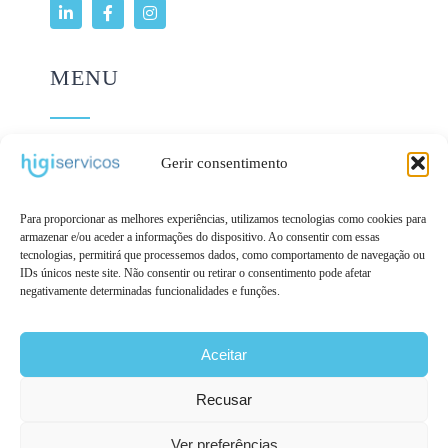
MENU
Gerir consentimento
Serviços
Legislacao
Para proporcionar as melhores experiências, utilizamos tecnologias como cookies para
armazenar e/ou aceder a informações do dispositivo. Ao consentir com essas
Política de Privacidade
tecnologias, permitirá que processemos dados, como comportamento de navegação ou
IDs únicos neste site. Não consentir ou retirar o consentimento pode afetar
Litígios de Consumo
negativamente determinadas funcionalidades e funções.
Livro de Reclamações
Aceitar
Recusar
© Copyright 2026 | Higiserviços - Higiene,
Ver preferências