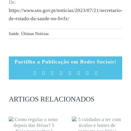
De:
https://www.sns.gov.pt/noticias/2023/07/21/secretario-
de-estado-da-saude-no-hvfx/
Saúde
,
Últimas Notícias
Partilha a Publicação em Redes Sociais!
Facebook
X
Reddit
LinkedIn
Tumblr
Pinterest
Vk
Email
(necessário
mas
não
publicado)
ARTIGOS RELACIONADOS