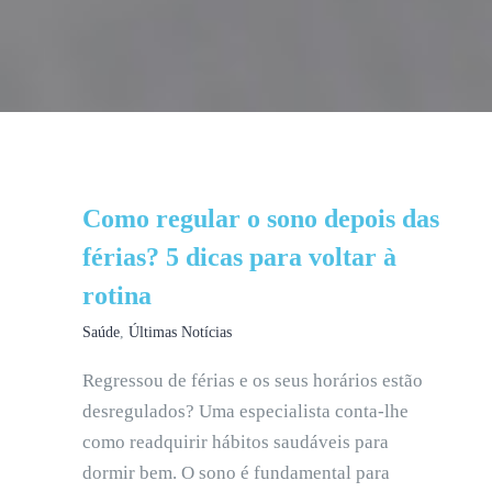
Como regular o sono depois das
férias? 5 dicas para voltar à
rotina
Saúde
,
Últimas Notícias
Regressou de férias e os seus horários estão
desregulados? Uma especialista conta-lhe
como readquirir hábitos saudáveis para
dormir bem. O sono é fundamental para