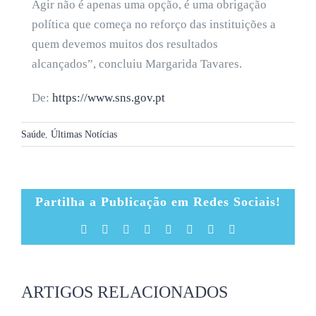
Agir não é apenas uma opção, é uma obrigação
política que começa no reforço das instituições a
quem devemos muitos dos resultados
alcançados”, concluiu Margarida Tavares.
De:
https://www.sns.gov.pt
Saúde
,
Últimas Notícias
Partilha a Publicação em Redes Sociais!
Facebook
X
Reddit
LinkedIn
Tumblr
Pinterest
Vk
Email
(necessário
mas
não
publicado)
ARTIGOS RELACIONADOS