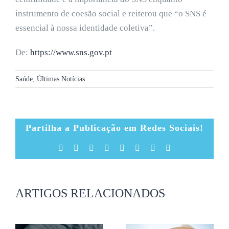
instrumento de coesão social e reiterou que “o SNS é
essencial à nossa identidade coletiva”.
De:
https://www.sns.gov.pt
Saúde
,
Últimas Notícias
Partilha a Publicação em Redes Sociais!
Facebook
X
Reddit
LinkedIn
Tumblr
Pinterest
Vk
Email
(necessário
mas
não
publicado)
ARTIGOS RELACIONADOS