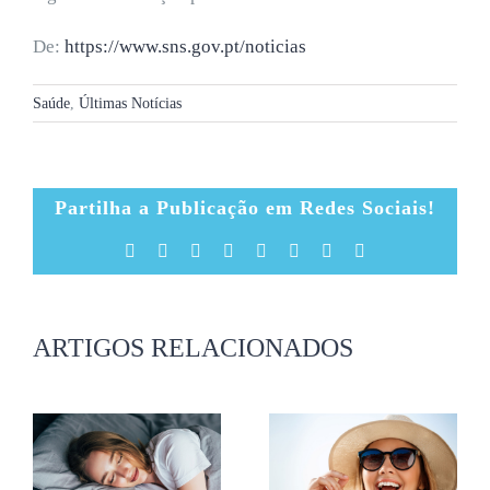
De:
https://www.sns.gov.pt/noticias
Saúde
,
Últimas Notícias
Partilha a Publicação em Redes Sociais!
Facebook
X
Reddit
LinkedIn
Tumblr
Pinterest
Vk
Email
(necessário
mas
não
publicado)
ARTIGOS RELACIONADOS