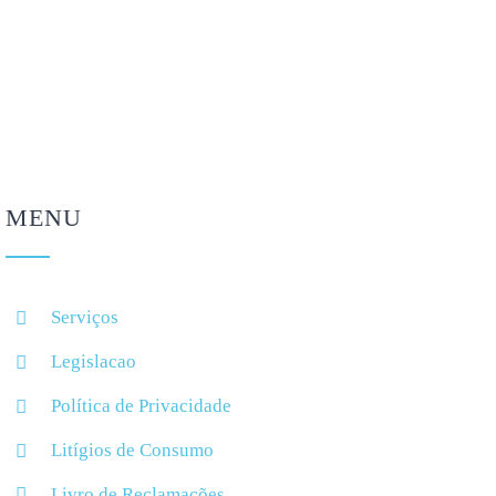
para voltar à rotina
contacto nas férias
Agosto 4, 2026
Agosto 4, 2026
MENU
Serviços
Legislacao
Política de Privacidade
Litígios de Consumo
Livro de Reclamações