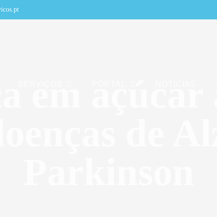
icos.pt
ica em açúcar
SERVIÇOS
PORTAL
NOTÍCIAS
doenças de A
Parkinson