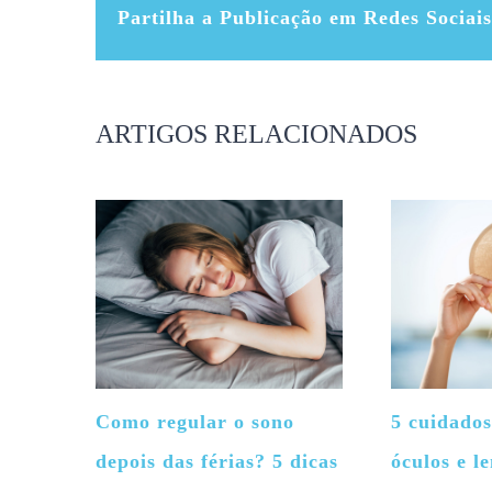
Partilha a Publicação em Redes Sociais
ARTIGOS RELACIONADOS
Como regular o sono
5 cuidados
depois das férias? 5 dicas
óculos e le