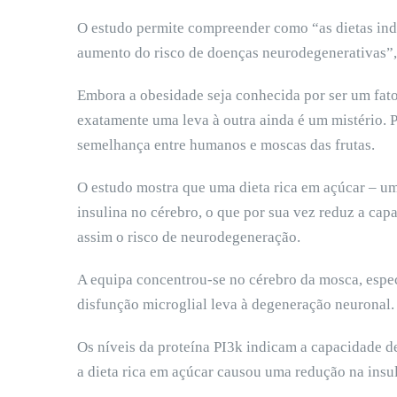
O estudo permite compreender como “as dietas ind
aumento do risco de doenças neurodegenerativas”, 
Embora a obesidade seja conhecida por ser um fat
exatamente uma leva à outra ainda é um mistério. P
semelhança entre humanos e moscas das frutas.
O estudo mostra que uma dieta rica em açúcar – um
insulina no cérebro, o que por sua vez reduz a cap
assim o risco de neurodegeneração.
A equipa concentrou-se no cérebro da mosca, especi
disfunção microglial leva à degeneração neuronal.
Os níveis da proteína PI3k indicam a capacidade de
a dieta rica em açúcar causou uma redução na insuli