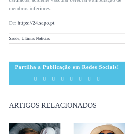
cardíacos, acidente vascular cerebral e amputação de
membros inferiores.
De:
https://24.sapo.pt
Saúde
,
Últimas Notícias
Partilha a Publicação em Redes Sociais!
Facebook
X
Reddit
LinkedIn
Tumblr
Pinterest
Vk
Email
(necessário
mas
não
publicado)
ARTIGOS RELACIONADOS