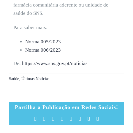
farmácia comunitária aderente ou unidade de
saúde do SNS.
Para saber mais:
Norma 005/2023
Norma 006/2023
De:
https://www.sns.gov.pt/noticias
Saúde
,
Últimas Notícias
Partilha a Publicação em Redes Sociais!
Facebook
X
Reddit
LinkedIn
Tumblr
Pinterest
Vk
Email
(necessário
mas
não