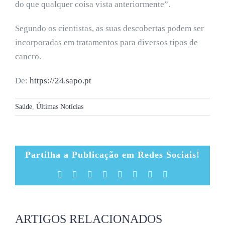
do que qualquer coisa vista anteriormente”.
Segundo os cientistas, as suas descobertas podem ser
incorporadas em tratamentos para diversos tipos de
cancro.
De:
https://24.sapo.pt
Saúde
,
Últimas Notícias
Partilha a Publicação em Redes Sociais!
Facebook
X
Reddit
LinkedIn
Tumblr
Pinterest
Vk
Email
(necessário
mas
não
publicado)
ARTIGOS RELACIONADOS