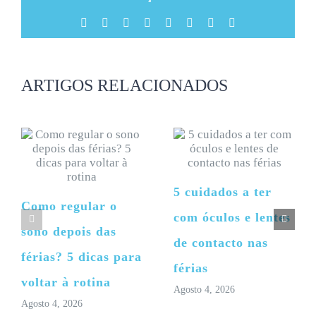
Facebook
X
Reddit
LinkedIn
Tumblr
Pinterest
Vk
Email
(necessário
mas
não
publicado)
ARTIGOS RELACIONADOS
5 cuidados a ter
Como regular o
com óculos e lentes
sono depois das
de contacto nas
férias? 5 dicas para
férias
voltar à rotina
Agosto 4, 2026
Agosto 4, 2026