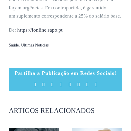
façam urgências. Em contrapartida, é garantido
um suplemento correspondente a 25% do salário base.
De:
https://ionline.sapo.pt
Saúde
,
Últimas Notícias
Partilha a Publicação em Redes Sociais!
Facebook
X
Reddit
LinkedIn
Tumblr
Pinterest
Vk
Email
(necessário
mas
não
publicado)
ARTIGOS RELACIONADOS