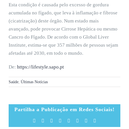
Esta condição é causada pelo excesso de gordura
acumulada no fígado, que leva à inflamação e fibrose
(cicatrização) deste órgão. Num estado mais
avançado, pode provocar Cirrose Hepática ou mesmo
Cancro do Fígado. De acordo com o Global Liver
Institute, estima-se que 357 milhões de pessoas sejam
afetadas até 2030, em todo o mundo.
De:
https://lifestyle.sapo.pt
Saúde
,
Últimas Notícias
Partilha a Publicação em Redes Sociais!
Facebook
X
Reddit
LinkedIn
Tumblr
Pinterest
Vk
Email
(necessário