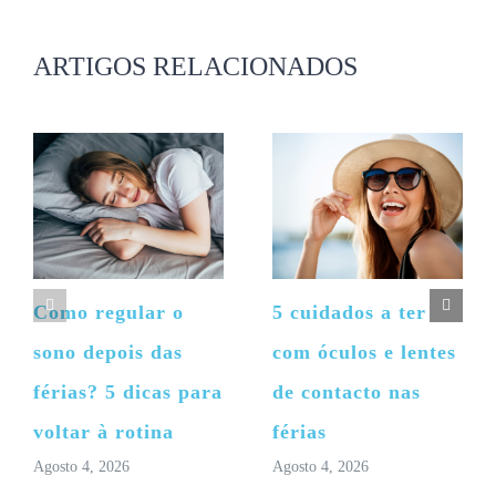
mas
não
publicado)
ARTIGOS RELACIONADOS
Como regular o
5 cuidados a ter
sono depois das
com óculos e lentes
férias? 5 dicas para
de contacto nas
voltar à rotina
férias
Agosto 4, 2026
Agosto 4, 2026