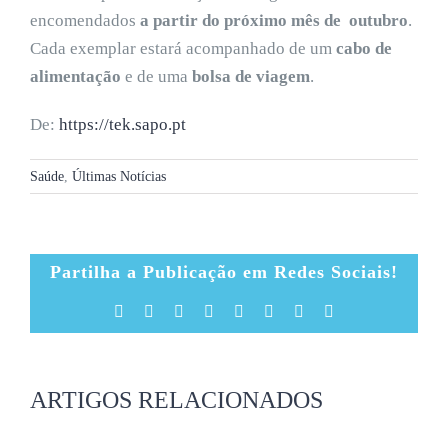
encomendados
a partir do próximo mês de outubro
.
Cada exemplar estará acompanhado de um
cabo de
alimentação
e de uma
bolsa de viagem
.
De:
https://tek.sapo.pt
Saúde
,
Últimas Notícias
Partilha a Publicação em Redes Sociais!
Facebook
X
Reddit
LinkedIn
Tumblr
Pinterest
Vk
Email
(necessário
mas
não
publicado)
ARTIGOS RELACIONADOS