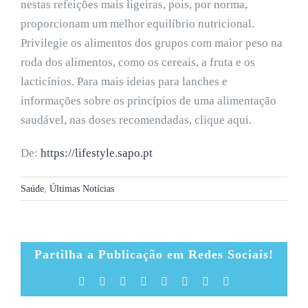
nestas refeições mais ligeiras, pois, por norma,
proporcionam um melhor equilíbrio nutricional.
Privilegie os alimentos dos grupos com maior peso na
roda dos alimentos, como os cereais, a fruta e os
lacticínios. Para mais ideias para lanches e
informações sobre os princípios de uma alimentação
saudável, nas doses recomendadas, clique aqui.
De:
https://lifestyle.sapo.pt
Saúde
,
Últimas Notícias
Partilha a Publicação em Redes Sociais!
Facebook
X
Reddit
LinkedIn
Tumblr
Pinterest
Vk
Email
(necessário
mas