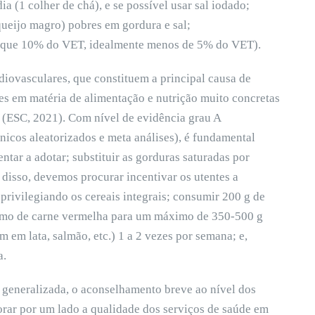
a (1 colher de chá), e se possível usar sal iodado;
e queijo magro) pobres em gordura e sal;
o que 10% do VET, idealmente menos de 5% do VET).
diovasculares, que constituem a principal causa de
 em matéria de alimentação e nutrição muito concretas
 (ESC, 2021). Com nível de evidência grau A
ínicos aleatorizados e meta análises), é fundamental
tar a adotar; substituir as gorduras saturadas por
 disso, devemos procurar incentivar os utentes a
privilegiando os cereais integrais; consumir 200 g de
nsumo de carne vermelha para um máximo de 350-500 g
 em lata, salmão, etc.) 1 a 2 vezes por semana; e,
a.
 generalizada, o aconselhamento breve ao nível dos
orar por um lado a qualidade dos serviços de saúde em