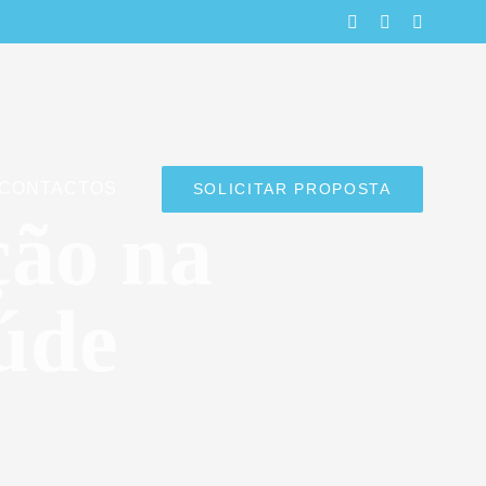
LinkedIn
Facebook
Instagra
CONTACTOS
SOLICITAR PROPOSTA
ção na
úde