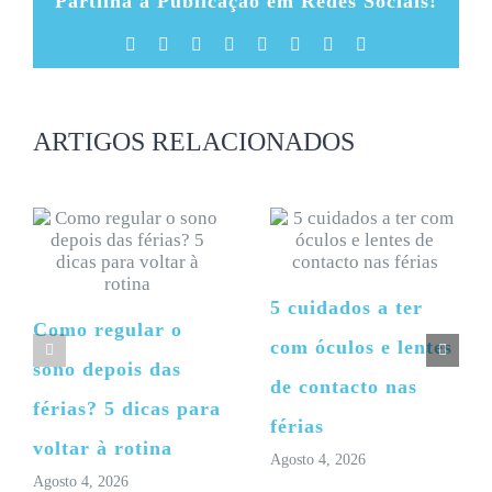
Partilha a Publicação em Redes Sociais!
Facebook
X
Reddit
LinkedIn
Tumblr
Pinterest
Vk
Email
(necessário
mas
não
publicado)
ARTIGOS RELACIONADOS
5 cuidados a ter
Como regular o
com óculos e lentes
sono depois das
de contacto nas
férias? 5 dicas para
férias
voltar à rotina
Agosto 4, 2026
Agosto 4, 2026