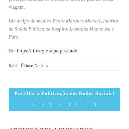
viagem.
Um artigo do médico Pedro Marques Mendes, interno
de Saúde Pública no hospital Lusíadas Vilamoura e
Faro.
De:
https://lifestyle.sapo.pt/saude
Saúde
,
Últimas Notícias
Partilha a Publicação em Redes Sociais!
Facebook
X
Reddit
LinkedIn
Tumblr
Pinterest
Vk
Email
(necessário
mas
não
publicado)