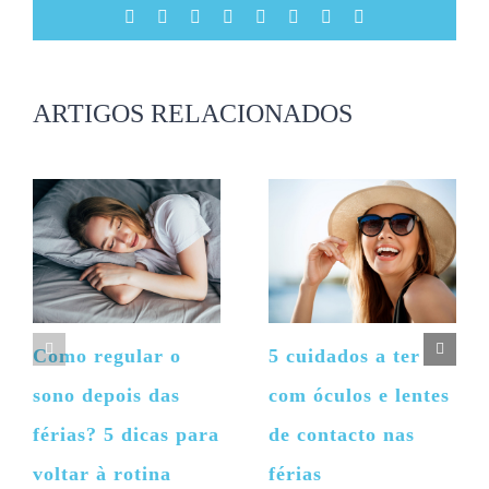
Facebook
X
Reddit
LinkedIn
Tumblr
Pinterest
Vk
Email
(necessário
mas
não
publicado)
ARTIGOS RELACIONADOS
Como regular o
5 cuidados a ter
sono depois das
com óculos e lentes
férias? 5 dicas para
de contacto nas
voltar à rotina
férias