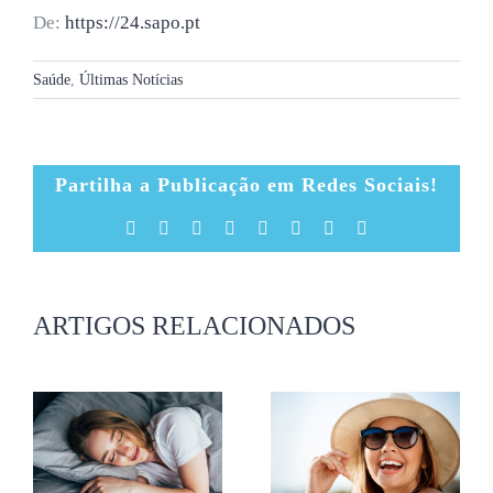
De:
https://24.sapo.pt
Saúde
,
Últimas Notícias
Partilha a Publicação em Redes Sociais!
Facebook
X
Reddit
LinkedIn
Tumblr
Pinterest
Vk
Email
(necessário
mas
não
publicado)
ARTIGOS RELACIONADOS