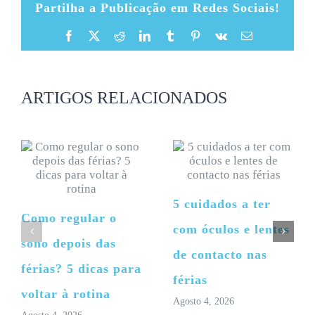
Partilha a Publicação em Redes Sociais!
Facebook
X
Reddit
LinkedIn
Tumblr
Pinterest
Vk
Email
(necessário
mas
não
publicado)
ARTIGOS RELACIONADOS
5 cuidados a ter
Como regular o
com óculos e lentes
sono depois das
de contacto nas
férias? 5 dicas para
férias
voltar à rotina
Agosto 4, 2026