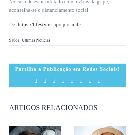
No caso de estar infetado com o vírus da gripe,
aconselha-se o distanciamento social.
De:
https://lifestyle.sapo.pt/saude
Saúde
,
Últimas Notícias
Partilha a Publicação em Redes Sociais!
Facebook
X
Reddit
LinkedIn
Tumblr
Pinterest
Vk
Email
(necessário
mas
não
publicado)
ARTIGOS RELACIONADOS