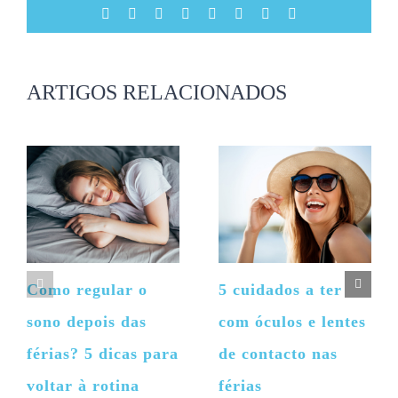
Facebook
X
Reddit
LinkedIn
Tumblr
Pinterest
Vk
Email
(necessário
mas
não
publicado)
ARTIGOS RELACIONADOS
Como regular o
5 cuidados a ter
sono depois das
com óculos e lentes
férias? 5 dicas para
de contacto nas
voltar à rotina
férias