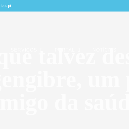
icos.pt
 que talvez d
SERVIÇOS
PORTAL
NOTÍCIAS
gengibre, um
migo da saú