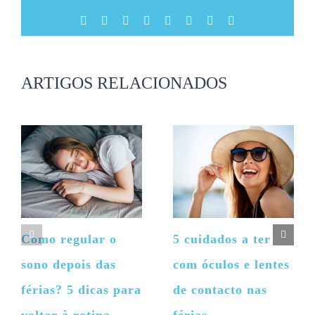
Facebook
X
Reddit
LinkedIn
Tumblr
Pinterest
Vk
Email
(necessário
mas
não
publicado)
ARTIGOS RELACIONADOS
Como regular o
5 cuidados a ter
sono depois das
com óculos e lentes
férias? 5 dicas para
de contacto nas