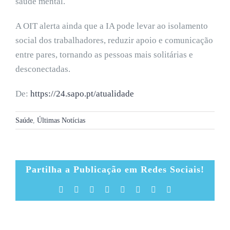
saúde mental.
A OIT alerta ainda que a IA pode levar ao isolamento
social dos trabalhadores, reduzir apoio e comunicação
entre pares, tornando as pessoas mais solitárias e
desconectadas.
De:
https://24.sapo.pt/atualidade
Saúde
,
Últimas Notícias
Partilha a Publicação em Redes Sociais!
Facebook
X
Reddit
LinkedIn
Tumblr
Pinterest
Vk
Email
(necessário
mas
não
publicado)