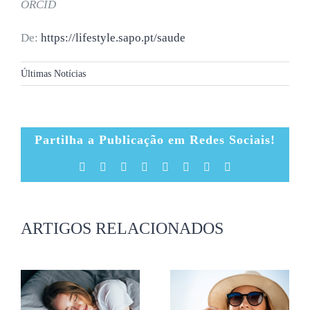
ORCID
De:
https://lifestyle.sapo.pt/saude
Últimas Notícias
Partilha a Publicação em Redes Sociais!
Facebook
X
Reddit
LinkedIn
Tumblr
Pinterest
Vk
Email
(necessário
mas
não
publicado)
ARTIGOS RELACIONADOS