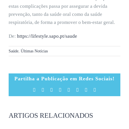
estas complicações passa por assegurar a devida
prevenção, tanto da saúde oral como da saúde
respiratória, de forma a promover o bem-estar geral.
De:
https://lifestyle.sapo.pt/saude
Saúde
,
Últimas Notícias
Partilha a Publicação em Redes Sociais!
Facebook
X
Reddit
LinkedIn
Tumblr
Pinterest
Vk
Email
(necessário
mas
não
publicado)
ARTIGOS RELACIONADOS