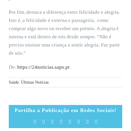
Por fim, destaca a diferença entre felicidade e alegria.
Isto é, a felicidade é externa e passageira, como
comprar algo novo ou receber um prémio. A alegria é
interna e está dentro de nós desde sempre. “Não é
preciso ensinar uma criança a sentir alegria. Faz parte
de nós.”
De:
https://24noticias.sapo.pt
Saúde
,
Últimas Notícias
Partilha a Publicação em Redes Sociais!
Facebook
X
Reddit
LinkedIn
Tumblr
Pinterest
Vk
Email
(necessário
mas