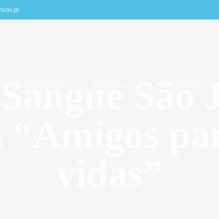
icos.pt
 Sangue São J
SERVIÇOS
PORTAL
NOTÍCIAS
“Amigos par
vidas”