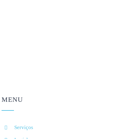
Como regular o sono
5 cuidados a ter com
depois das férias? 5 dicas
óculos e lentes de
para voltar à rotina
contacto nas férias
Agosto 4, 2026
Agosto 4, 2026
MENU
Serviços