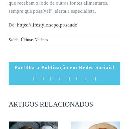
que recebem o iodo de outras fontes alimentares,
sempre que possível”, alerta a especialista.
De:
https://lifestyle.sapo.pt/saude
Saúde
,
Últimas Notícias
Partilha a Publicação em Redes Sociais!
Facebook
X
Reddit
LinkedIn
Tumblr
Pinterest
Vk
Email
(necessário
mas
não
publicado)
ARTIGOS RELACIONADOS