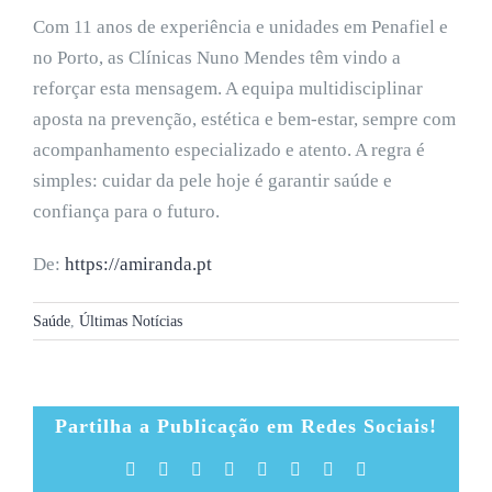
Com 11 anos de experiência e unidades em Penafiel e
no Porto, as Clínicas Nuno Mendes têm vindo a
reforçar esta mensagem. A equipa multidisciplinar
aposta na prevenção, estética e bem-estar, sempre com
acompanhamento especializado e atento. A regra é
simples: cuidar da pele hoje é garantir saúde e
confiança para o futuro.
De:
https://amiranda.pt
Saúde
,
Últimas Notícias
Partilha a Publicação em Redes Sociais!
Facebook
X
Reddit
LinkedIn
Tumblr
Pinterest
Vk
Email
(necessário