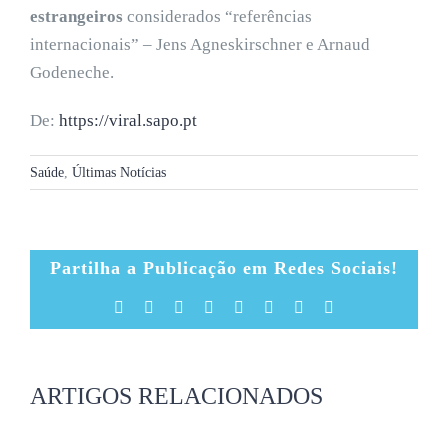
estrangeiros
considerados “referências
internacionais” – Jens Agneskirschner e Arnaud
Godeneche.
De:
https://viral.sapo.pt
Saúde
,
Últimas Notícias
Partilha a Publicação em Redes Sociais!
Facebook
X
Reddit
LinkedIn
Tumblr
Pinterest
Vk
Email
(necessário
mas
não
publicado)
ARTIGOS RELACIONADOS