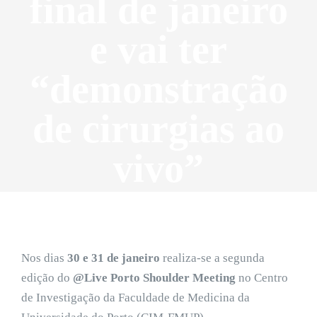
final de janeiro
e vai ter
“demonstração
de cirurgias ao
vivo”
Nos dias
30 e 31 de janeiro
realiza-se a segunda
edição do
@Live Porto Shoulder Meeting
no Centro
de Investigação da Faculdade de Medicina da