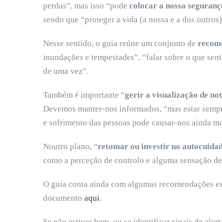
perdas”, mas isso “pode
colocar a nossa seguranç
sendo que “proteger a vida (a nossa e a dos outros
Nesse sentido, o guia reúne um conjunto de
recom
inundações e tempestades”, “falar sobre o que sent
de uma vez”.
Também é importante “
gerir a visualização de not
Devemos manter-nos informados, “mas estar sempre
e sofrimento das pessoas pode causar-nos ainda ma
Noutro plano, “
retomar ou investir no
autocuida
como a perceção de controlo e alguma sensação de
O guia conta ainda com algumas recomendações es
documento
aqui
.
Se não estiver bem, ou se identificar sinais de aler