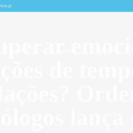
icos.pt
uperar emoci
SERVIÇOS
PORTAL
NOTÍCIAS
ações de temp
dações? Orde
cólogos lança 