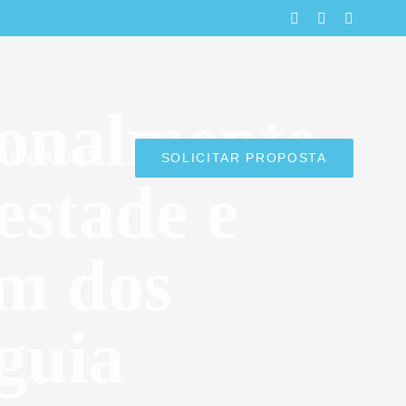
LinkedIn
Facebook
Instagra
onalmente
CONTACTOS
SOLICITAR PROPOSTA
estade e
m dos
guia