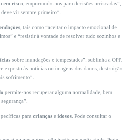
a em risco
, empurrando-nos para decisões arriscadas”,
) deve vir sempre primeiro”.
endações
, tais como “aceitar o impacto emocional de
imos” e “resistir à vontade de resolver tudo sozinhos e
ícias
sobre inundações e tempestades”, sublinha a OPP.
 exposto às notícias ou imagens dos danos, destruição
is sofrimento”.
do
permite-nos recuperar alguma normalidade, bem
 segurança”.
pecíficas para
crianças
e
idosos
. Pode consultar o
ta em si ou nos outros, não hesite em pedir ajuda. Pode