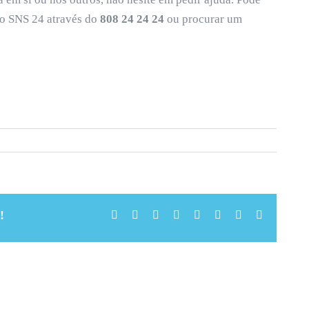
co SNS 24 através do
808 24 24 24
ou procurar um
!
Facebook
X
Reddit
LinkedIn
Tumblr
Pinterest
Vk
Email
(necessári
mas
não
publicado)