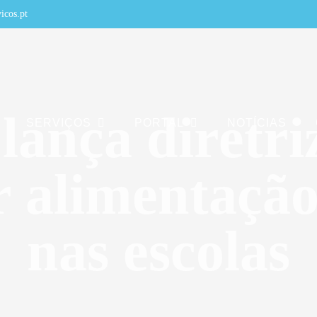
icos.pt
ança diretri
SERVIÇOS
PORTAL
NOTÍCIAS
 alimentação
nas escolas