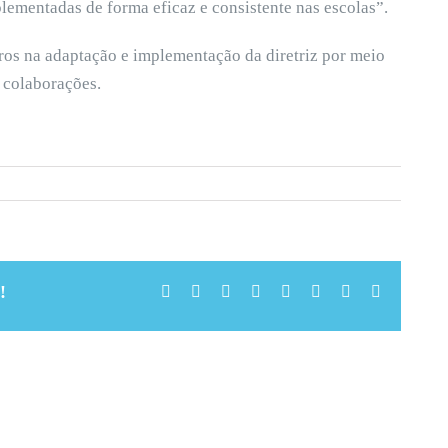
plementadas de forma eficaz e consistente nas escolas”.
os na adaptação e implementação da diretriz por meio
e colaborações.
!
Facebook
X
Reddit
LinkedIn
Tumblr
Pinterest
Vk
Email
(necessári
mas
não
publicado)