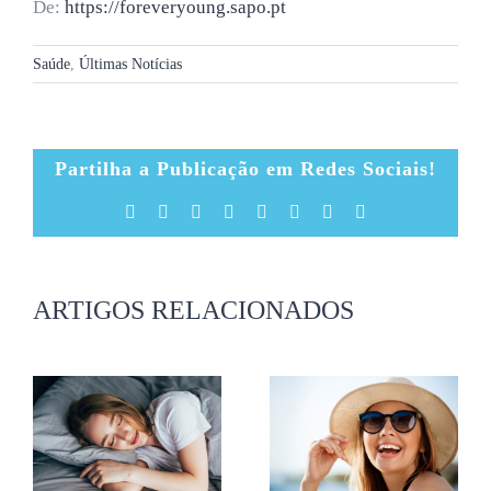
De:
https://foreveryoung.sapo.pt
Saúde
,
Últimas Notícias
Partilha a Publicação em Redes Sociais!
Facebook
X
Reddit
LinkedIn
Tumblr
Pinterest
Vk
Email
(necessário
mas
não
publicado)
ARTIGOS RELACIONADOS