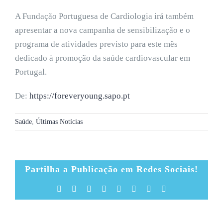
A Fundação Portuguesa de Cardiologia irá também
apresentar a nova campanha de sensibilização e o
programa de atividades previsto para este mês
dedicado à promoção da saúde cardiovascular em
Portugal.
De:
https://foreveryoung.sapo.pt
Saúde
,
Últimas Notícias
Partilha a Publicação em Redes Sociais!
Facebook
X
Reddit
LinkedIn
Tumblr
Pinterest
Vk
Email
(necessário
mas
não
publicado)