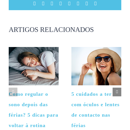
Facebook
X
Reddit
LinkedIn
Tumblr
Pinterest
Vk
Email
(necessário
mas
não
publicado)
ARTIGOS RELACIONADOS
Como regular o
5 cuidados a ter
sono depois das
com óculos e lentes
férias? 5 dicas para
de contacto nas
voltar à rotina
férias