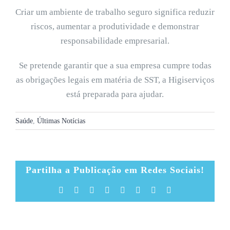
Criar um ambiente de trabalho seguro significa reduzir
riscos, aumentar a produtividade e demonstrar
responsabilidade empresarial.
Se pretende garantir que a sua empresa cumpre todas
as obrigações legais em matéria de SST, a Higiserviços
está preparada para ajudar.
Saúde
,
Últimas Notícias
Partilha a Publicação em Redes Sociais!
Facebook
X
Reddit
LinkedIn
Tumblr
Pinterest
Vk
Email
(necessário
mas
não
publicado)