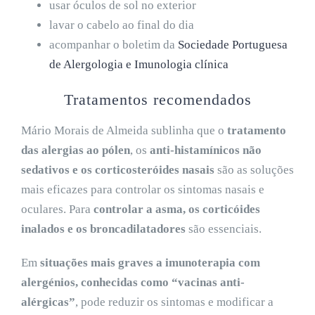
usar óculos de sol no exterior
lavar o cabelo ao final do dia
acompanhar o boletim da
Sociedade Portuguesa
de Alergologia e Imunologia clínica
Tratamentos recomendados
Mário Morais de Almeida sublinha que o
t
ratamento
das alergias ao pólen
, os
anti-histamínicos não
sedativos e os
corticosteróides
nasais
são as soluções
mais eficazes para controlar os sintomas nasais e
oculares. Para
controlar a
asma,
os
corticóides
inalados e os
bronca
dilatadores
são essenciais.
Em
situações mais graves
a imunoterapia com
alergénios, conhecidas como “vacinas
anti-
alérgicas
”
, pode reduzir os sintomas e modificar a