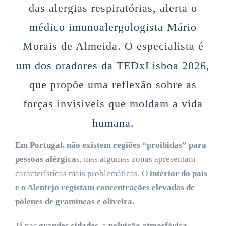
das alergias respiratórias, alerta o
médico imunoalergologista Mário
Morais de Almeida. O especialista é
um dos oradores da TEDxLisboa 2026,
que propõe uma reflexão sobre as
forças invisíveis que moldam a vida
humana.
Em Portugal, não existem regiões “proibidas” para
pessoas alérgica
s, mas algumas zonas apresentam
características mais problemáticas. O
interior do país
e o Alentejo registam concentrações elevadas de
pólenes de
gramíneas e oliveira.
Já nas
grandes cidades
, a
poluição atmosférica