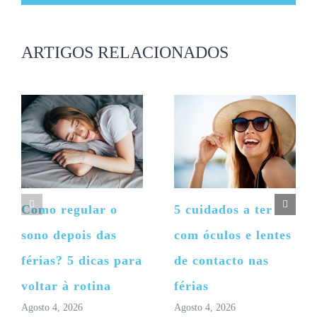
mas
não
publicado)
ARTIGOS RELACIONADOS
Como regular o
5 cuidados a ter
sono depois das
com óculos e lentes
férias? 5 dicas para
de contacto nas
voltar à rotina
férias
Agosto 4, 2026
Agosto 4, 2026