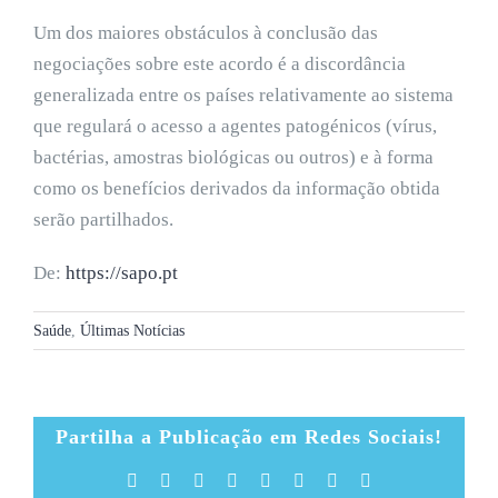
Um dos maiores obstáculos à conclusão das
negociações sobre este acordo é a discordância
generalizada entre os países relativamente ao sistema
que regulará o acesso a agentes patogénicos (vírus,
bactérias, amostras biológicas ou outros) e à forma
como os benefícios derivados da informação obtida
serão partilhados.
De:
https://sapo.pt
Saúde
,
Últimas Notícias
Partilha a Publicação em Redes Sociais!
Facebook
X
Reddit
LinkedIn
Tumblr
Pinterest
Vk
Email
(necessário