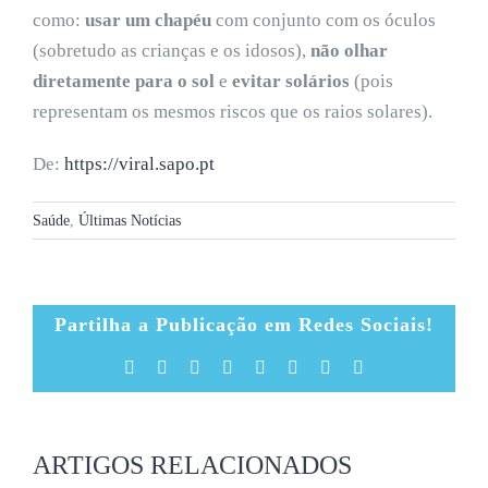
como:
usar um chapéu
com conjunto com os óculos
(sobretudo as crianças e os idosos),
não olhar
diretamente para o sol
e
evitar
solários
(pois
representam os mesmos riscos que os raios solares).
De:
https://viral.sapo.pt
Saúde
,
Últimas Notícias
Partilha a Publicação em Redes Sociais!
Facebook
X
Reddit
LinkedIn
Tumblr
Pinterest
Vk
Email
(necessário
mas
não
publicado)
ARTIGOS RELACIONADOS