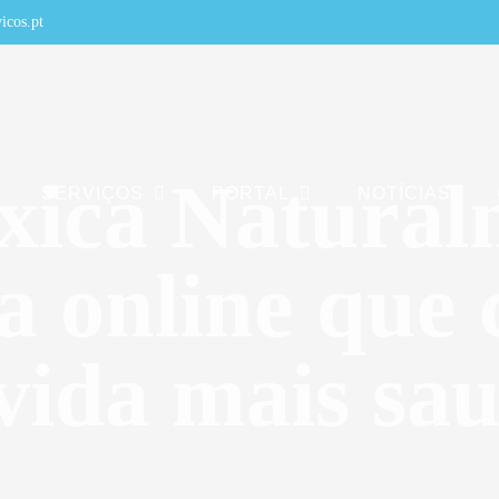
icos.pt
xica Natural
SERVIÇOS
PORTAL
NOTÍCIAS
 online que 
vida mais sau