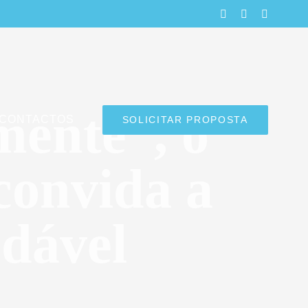
LinkedIn
Facebook
Instagra
mente”, o
CONTACTOS
SOLICITAR PROPOSTA
convida a
dável