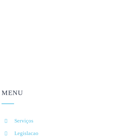
Como regular o sono
5 cuidados a ter com
depois das férias? 5 dicas
óculos e lentes de
para voltar à rotina
contacto nas férias
Agosto 4, 2026
Agosto 4, 2026
MENU
Serviços
Legislacao