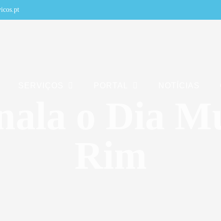
icos.pt
SERVIÇOS
PORTAL
NOTÍCIAS
nala o Dia M
Rim