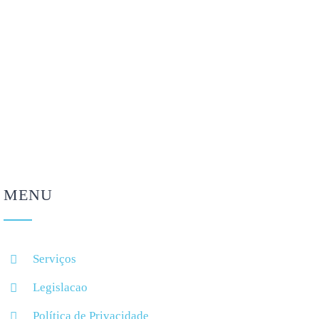
Como regular o sono
5 cuidados a ter com
depois das férias? 5 dicas
óculos e lentes de
para voltar à rotina
contacto nas férias
Agosto 4, 2026
Agosto 4, 2026
MENU
Serviços
Legislacao
Política de Privacidade