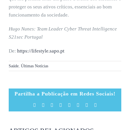
proteger os seus ativos críticos, essenciais ao bom
funcionamento da sociedade.
Hugo Nunes: Team Leader Cyber Threat Intelligence
S21sec Portugal
De:
https://lifestyle.sapo.pt
Saúde
,
Últimas Notícias
Partilha a Publicação em Redes Sociais!
Facebook
X
Reddit
LinkedIn
Tumblr
Pinterest
Vk
Email
(necessário
mas
não
publicado)