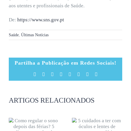
aos utentes e profissionais de Saúde.
De:
https://www.sns.gov.pt
Saúde
,
Últimas Notícias
Partilha a Publicação em Redes Sociais!
Facebook
X
Reddit
LinkedIn
Tumblr
Pinterest
Vk
Email
(necessário
mas
não
publicado)
ARTIGOS RELACIONADOS