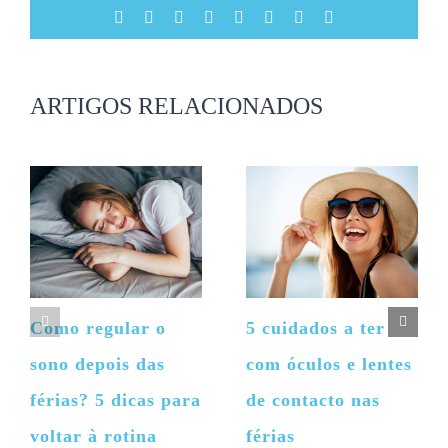
Facebook
X
Reddit
LinkedIn
Tumblr
Pinterest
Vk
Email
(necessário
mas
não
publicado)
ARTIGOS RELACIONADOS
Como regular o
5 cuidados a ter
sono depois das
com óculos e lentes
férias? 5 dicas para
de contacto nas
voltar à rotina
férias