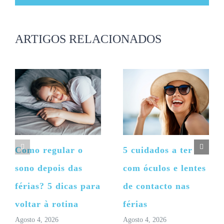
(necessário
mas
não
publicado)
ARTIGOS RELACIONADOS
Como regular o
5 cuidados a ter
sono depois das
com óculos e lentes
férias? 5 dicas para
de contacto nas
voltar à rotina
férias
Agosto 4, 2026
Agosto 4, 2026