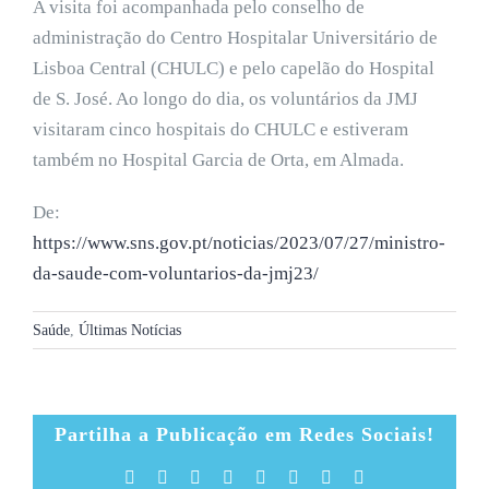
A visita foi acompanhada pelo conselho de
administração do Centro Hospitalar Universitário de
Lisboa Central (CHULC) e pelo capelão do Hospital
de S. José. Ao longo do dia, os voluntários da JMJ
visitaram cinco hospitais do CHULC e estiveram
também no Hospital Garcia de Orta, em Almada.
De:
https://www.sns.gov.pt/noticias/2023/07/27/ministro-
da-saude-com-voluntarios-da-jmj23/
Saúde
,
Últimas Notícias
Partilha a Publicação em Redes Sociais!
Facebook
X
Reddit
LinkedIn
Tumblr
Pinterest
Vk
Email