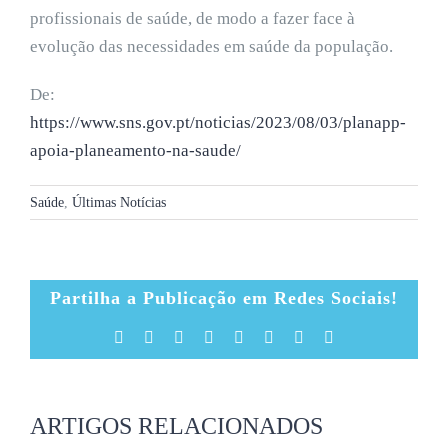
profissionais de saúde, de modo a fazer face à
evolução das necessidades em saúde da população.
De:
https://www.sns.gov.pt/noticias/2023/08/03/planapp-
apoia-planeamento-na-saude/
Saúde
,
Últimas Notícias
Partilha a Publicação em Redes Sociais!
Facebook
X
Reddit
LinkedIn
Tumblr
Pinterest
Vk
Email
(necessário
mas
não
publicado)
ARTIGOS RELACIONADOS